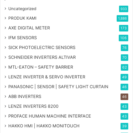
Uncategorized
933
PRODUK KAMI
1,886
AXE DIGITAL METER
173
IFM SENSORS
106
SICK PHOTOELECTRIC SENSORS
76
SCHNEIDER INVERTERS ALTIVAR
70
MTL-EATON – SAFETY BARRIER
62
LENZE INVERTER & SERVO INVERTER
49
PANASONIC | SENSOR | SAFETY LIGHT CURTAIN
46
ABB INVERTERS
46
LENZE INVERTERS 8200
43
PROFACE HUMAN MACHINE INTERFACE
43
HAKKO HMI | HAKKO MONITOUCH
39