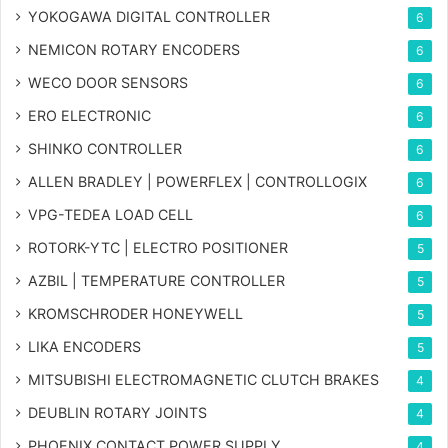
YOKOGAWA DIGITAL CONTROLLER
6
NEMICON ROTARY ENCODERS
6
WECO DOOR SENSORS
6
ERO ELECTRONIC
6
SHINKO CONTROLLER
6
ALLEN BRADLEY | POWERFLEX | CONTROLLOGIX
6
VPG-TEDEA LOAD CELL
6
ROTORK-YTC | ELECTRO POSITIONER
5
AZBIL | TEMPERATURE CONTROLLER
5
KROMSCHRODER HONEYWELL
5
LIKA ENCODERS
5
MITSUBISHI ELECTROMAGNETIC CLUTCH BRAKES
4
DEUBLIN ROTARY JOINTS
4
PHOENIX CONTACT POWER SUPPLY
4