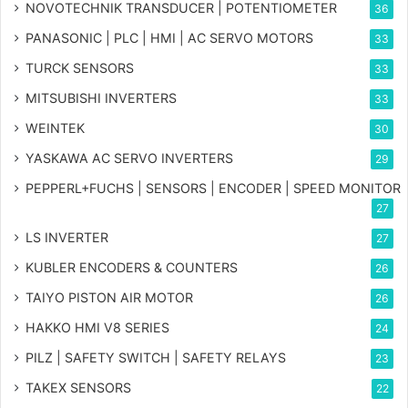
NOVOTECHNIK TRANSDUCER | POTENTIOMETER
36
PANASONIC | PLC | HMI | AC SERVO MOTORS
33
TURCK SENSORS
33
MITSUBISHI INVERTERS
33
WEINTEK
30
YASKAWA AC SERVO INVERTERS
29
PEPPERL+FUCHS | SENSORS | ENCODER | SPEED MONITOR
27
LS INVERTER
27
KUBLER ENCODERS & COUNTERS
26
TAIYO PISTON AIR MOTOR
26
HAKKO HMI V8 SERIES
24
PILZ | SAFETY SWITCH | SAFETY RELAYS
23
TAKEX SENSORS
22